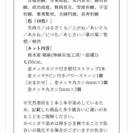
　合格祈願、学業成就、家内安全、勝利祈
願、成功成就、無病息災、安産祈願、子宝
［色（10色）］
　生成り／はるざくら／こがね／あいそら
／あかね／につち／あじさい／桑の葉／紫
［キット内容］
　栃木産 精麻(神麻糸加工済/一部縄ひ
も)50cm、

　金メッキカツラ付き根付ストラップ1本

　金メッキ9ピン付きパワーストーン1個
［おまかせ］、金メッキ丸カン4mm×1個

　金メッキ丸カン5mm×2個

※天然素材を１本１本手染めしているた
め、記載した商品と多少風合いに違いがあ
ることをご理解ください。

※ベンガラ染めは房をひき撫でることで色
合いが風化する場合がございますが色合い