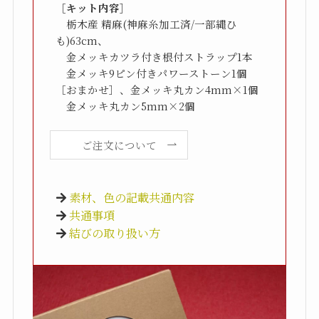
［キット内容］
　栃木産 精麻(神麻糸加工済/一部縄ひ
も)63cm、

　金メッキカツラ付き根付ストラップ1本

　金メッキ9ピン付きパワーストーン1個
［おまかせ］、金メッキ丸カン4mm×1個

　金メッキ丸カン5mm×2個
ご注文について
素材、色の記載共通内容
共通事項
結びの取り扱い方