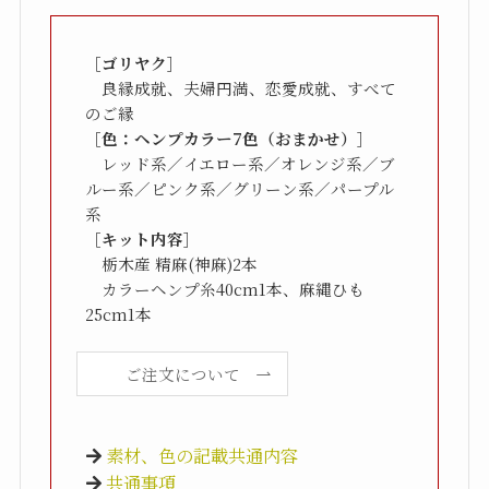
［ゴリヤク］
　良縁成就、夫婦円満、恋愛成就、すべて
［色：ヘンプカラー7色（おまかせ）］
　レッド系／イエロー系／オレンジ系／ブ
ルー系／ピンク系／グリーン系／パープル
［キット内容］
　栃木産 精麻(神麻)2本

　カラーヘンプ糸40cm1本、麻縄ひも
25cm1本
ご注文について
素材、色の記載共通内容
共通事項