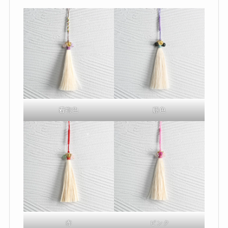
着物色
藤色
赤
ピンク