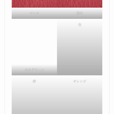
ピンク
藤色
モスグリーン
白