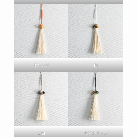
オレンジ
白
金色
モスグリーン