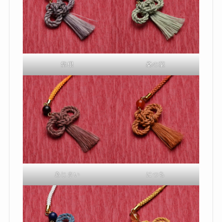
紫根
桑の葉
あじさい
につち