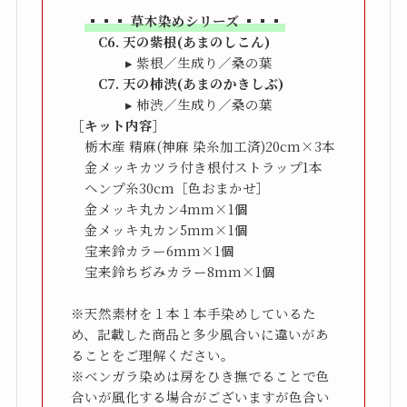
▪▪▪ 草木染めシリーズ ▪▪▪
［キット内容］
　栃木産 精麻(神麻 染糸加工済)20cm×3本

　金メッキカツラ付き根付ストラップ1本

　ヘンプ糸30cm［色おまかせ］

　金メッキ丸カン4mm×1個

　金メッキ丸カン5mm×1個

　宝来鈴カラー6mm×1個

　宝来鈴ちぢみカラー8mm×1個

※天然素材を１本１本手染めしているた
め、記載した商品と多少風合いに違いがあ
ることをご理解ください。

※ベンガラ染めは房をひき撫でることで色
合いが風化する場合がございますが色合い