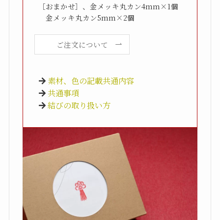
［おまかせ］、金メッキ丸カン4mm×1個

　金メッキ丸カン5mm×2個
ご注文について
素材、色の記載共通内容
共通事項
結びの取り扱い方