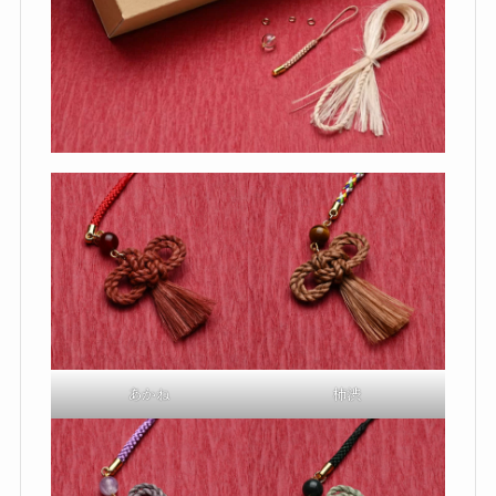
あかね
柿渋