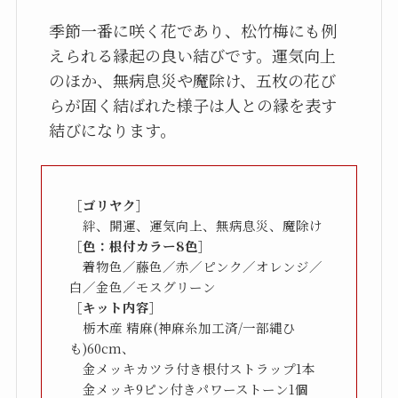
季節一番に咲く花であり、松竹梅にも例
えられる縁起の良い結びです。運気向上
のほか、無病息災や魔除け、五枚の花び
らが固く結ばれた様子は人との縁を表す
［ゴリヤク］
［色：根付カラー8色］
　着物色／藤色／赤／ピンク／オレンジ／
［キット内容］
　栃木産 精麻(神麻糸加工済/一部縄ひ
も)60cm、

　金メッキカツラ付き根付ストラップ1本

　金メッキ9ピン付きパワーストーン1個