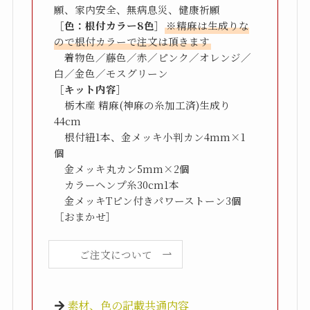
［色：根付カラー8色］
※精麻は生成りな
ので根付カラーで注文は頂きます
　着物色／藤色／赤／ピンク／オレンジ／
［キット内容］
　栃木産 精麻(神麻の糸加工済)生成り
44cm

　根付紐1本、金メッキ小判カン4mm×1
個

　金メッキ丸カン5mm×2個

　カラーヘンプ糸30cm1本

　金メッキTピン付きパワーストーン3個
［おまかせ］
ご注文について
素材、色の記載共通内容