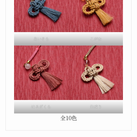
あいそら
こがね
はるざくら
生成り
全10色